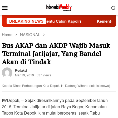
Skip
Mobile
to
Menu
content
 Tak Lagi Jadi Penentu Calon Kapolri
BREAKING NEWS
Kementerian ESDM 
Home
NASIONAL
Bus AKAP dan AKDP Wajib Masuk
Terminal Jatijajar, Yang Bandel
Akan di Tindak
Redaksi
Mar 19, 2019
537 views
Kepala Dinas Perhubungan Kota Depok, H. Dadang Wihana (foto istimewa)
IWDepok, – Sejak diresmikannya pada September tahun
2018, Terminal Jatijajar di jalan Raya Bogor, Kecamatan
Tapos Kota Depok, kini mulai beroperasi sejak Rabu