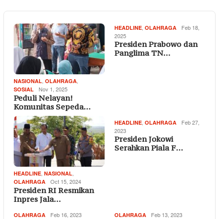
,
Feb 18,
HEADLINE
OLAHRAGA
2025
Presiden Prabowo dan
Panglima TN…
,
,
NASIONAL
OLAHRAGA
Nov 1, 2025
SOSIAL
Peduli Nelayan!
Komunitas Sepeda…
,
Feb 27,
HEADLINE
OLAHRAGA
2023
Presiden Jokowi
Serahkan Piala F…
,
,
HEADLINE
NASIONAL
Oct 15, 2024
OLAHRAGA
Presiden RI Resmikan
Inpres Jala…
Feb 16, 2023
Feb 13, 2023
OLAHRAGA
OLAHRAGA