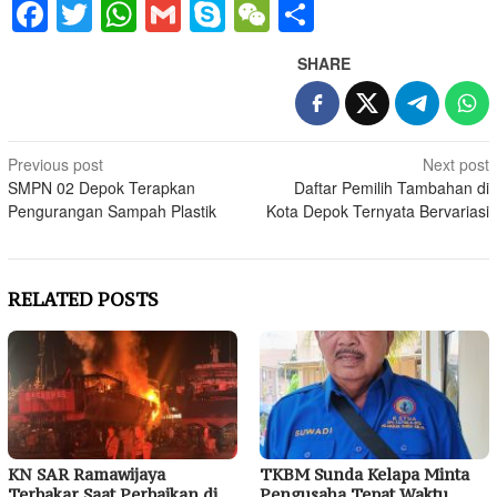
Facebook
Twitter
WhatsApp
Gmail
Skype
WeChat
Share
SHARE
Post
Previous post
Next post
SMPN 02 Depok Terapkan
Daftar Pemilih Tambahan di
navigation
Pengurangan Sampah Plastik
Kota Depok Ternyata Bervariasi
RELATED POSTS
KN SAR Ramawijaya
TKBM Sunda Kelapa Minta
Terbakar Saat Perbaikan di
Pengusaha Tepat Waktu