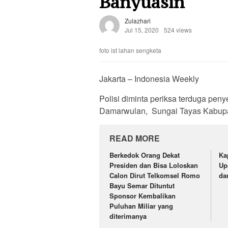
Banyuasin
Zulazhari
Jul 15, 2020
524 views
foto ist lahan sengketa
Jakarta – Indonesia Weekly
Polisi diminta periksa terduga pen
Damarwulan, Sungai Tayas Kabupa
READ MORE
Berkedok Orang Dekat
Ka
Presiden dan Bisa Loloskan
Up
Calon Dirut Telkomsel Romo
da
Bayu Semar Dituntut
Sponsor Kembalikan
Puluhan Miliar yang
diterimanya