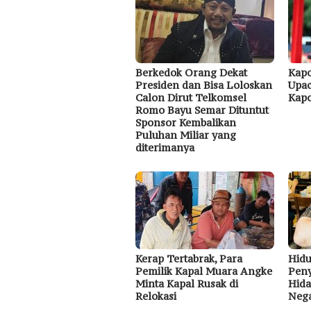
Kapo
Berkedok Orang Dekat
Upac
Presiden dan Bisa Loloskan
Kapo
Calon Dirut Telkomsel
Romo Bayu Semar Dituntut
Sponsor Kembalikan
Puluhan Miliar yang
diterimanya
Kerap Tertabrak, Para
Hidu
Pemilik Kapal Muara Angke
Peny
Minta Kapal Rusak di
Hida
Relokasi
Neg