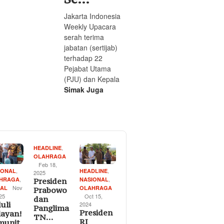
Jakarta Indonesia
Weekly Upacara
serah terima
jabatan (sertijab)
terhadap 22
Pejabat Utama
(PJU) dan Kepala
Simak Juga
,
HEADLINE
OLAHRAGA
Feb 18,
,
,
IONAL
HEADLINE
2025
,
,
HRAGA
NASIONAL
Presiden
Nov
IAL
OLAHRAGA
Prabowo
025
Oct 15,
dan
uli
2024
Panglima
Presiden
layan!
TN…
RI
munit