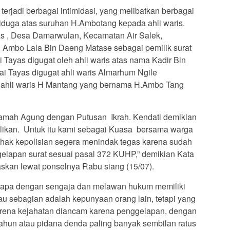
terjadi berbagai intimidasi, yang melibatkan berbagai
duga atas suruhan H.Ambotang kepada ahli waris.
yas , Desa Damarwulan, Kecamatan Air Salek,
 Ambo Lala Bin Daeng Matase sebagai pemilik surat
 Tayas digugat oleh ahli waris atas nama Kadir Bin
ai Tayas digugat ahli waris Almarhum Ngile
h ahli waris H Mantang yang bernama H.Ambo Tang
hkamah Agung dengan Putusan Ikrah. Kendati demikian
alikan. Untuk itu kami sebagai Kuasa bersama warga
ak kepolisian segera menindak tegas karena sudah
elapan surat sesuai pasal 372 KUHP,” demikian Kata
skan lewat ponselnya Rabu siang (15/07).
 siapa dengan sengaja dan melawan hukum memiliki
au sebagian adalah kepunyaan orang lain, tetapi yang
rena kejahatan diancam karena penggelapan, dengan
tahun atau pidana denda paling banyak sembilan ratus