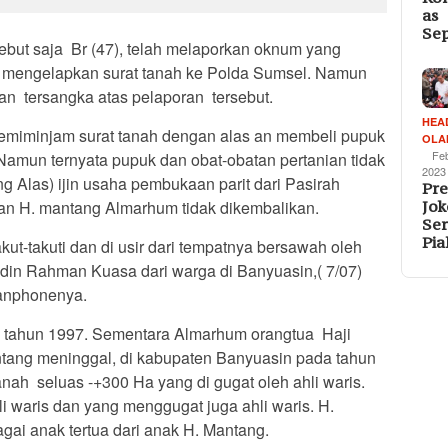
as
Se
ebut saja Br (47), telah melaporkan oknum yang
n mengelapkan surat tanah ke Polda Sumsel. Namun
n tersangka atas pelaporan tersebut.
HEA
u memiminjam surat tanah dengan alas an membeli pupuk
OLA
Fe
Namun ternyata pupuk dan obat-obatan pertanian tidak
2023
ng Alas) ijin usaha pembukaan parit dari Pasirah
Pre
an H. mantang Almarhum tidak dikembalikan.
Jok
Se
Pia
akut-takuti dan di usir dari tempatnya bersawah oleh
ddin Rahman Kuasa dari warga di Banyuasin,( 7/07)
hanphonenya.
da tahun 1997. Sementara Almarhum orangtua Haji
ang meninggal, di kabupaten Banyuasin pada tahun
 tanah seluas -+300 Ha yang di gugat oleh ahli waris.
 waris dan yang menggugat juga ahli waris. H.
ai anak tertua dari anak H. Mantang.