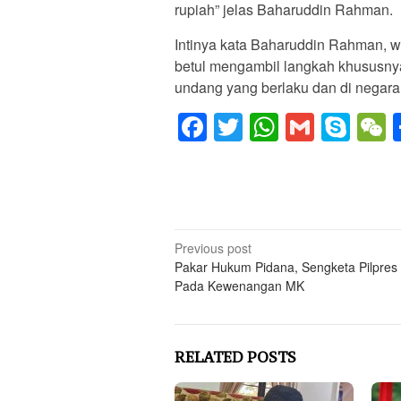
rupiah” jelas Baharuddin Rahman.
Intinya kata Baharuddin Rahman, wa
betul mengambil langkah khususnya
undang yang berlaku dan di negara
Facebook
Twitter
WhatsAp
Gmail
Sky
Post
Previous post
Pakar Hukum Pidana, Sengketa Pilpres 
navigation
Pada Kewenangan MK
RELATED POSTS