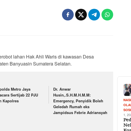
yerobot lahan Hak Ahli Waris di kawasan Desa
ten Banyuasin Sumatera Selatan.
polda Metro Jaya
Dr. Anwar
acara Sertijab 22 PJU
Husin,.S.H.M.H.M.M:
NAS
n Kapolres
Emergency, Penyidik Boleh
OLA
Geledah Rumah eks
SOS
Jampidsus Febrie Adriansyah
1, 2
Ped
Ne
Ko