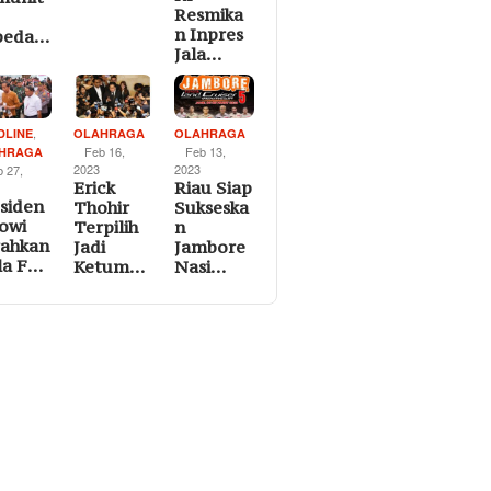
Resmika
n Inpres
peda…
Jala…
,
DLINE
OLAHRAGA
OLAHRAGA
Feb 16,
Feb 13,
HRAGA
2023
2023
b 27,
Erick
Riau Siap
siden
Thohir
Sukseska
owi
Terpilih
n
rahkan
Jadi
Jambore
la F…
Ketum…
Nasi…