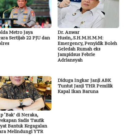
lda Metro Jaya
Dr. Anwar
ara Sertijab 22 PJU dan
Husin,.S.H.M.H.M.M:
lres
Emergency, Penyidik Boleh
Geledah Rumah eks
Jampidsus Febrie
Adriansyah
Diduga Ingkar Janji ABK
Tuntut Janji THR Pemilik
Kapal Ikan Baruna
p ‘Bak’ di Neraka,
ekapan Sadis Taufik
yat Bantuk Kegagalan
ara Melindungi YTR