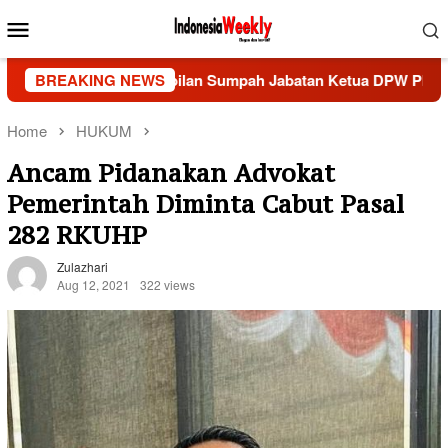
Skip
Mobile
to
Menu
content
an Pengambilan Sumpah Jabatan Ketua DPW PIMA Jawa Tengah
BREAKING NEWS
Home
HUKUM
Ancam Pidanakan Advokat
Pemerintah Diminta Cabut Pasal
282 RKUHP
Zulazhari
Aug 12, 2021
322 views