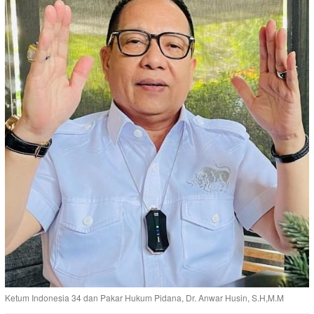
Ketum Indonesia 34 dan Pakar Hukum Pidana, Dr. Anwar Husin, S.H,M.M