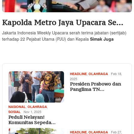
Kapolda Metro Jaya Upacara Se…
Jakarta Indonesia Weekly Upacara serah terima jabatan (sertijab)
terhadap 22 Pejabat Utama (PJU) dan Kepala
Simak Juga
,
Feb 18,
HEADLINE
OLAHRAGA
2025
Presiden Prabowo dan
Panglima TN…
,
,
NASIONAL
OLAHRAGA
Nov 1, 2025
SOSIAL
Peduli Nelayan!
Komunitas Sepeda…
,
Feb 27,
HEADLINE
OLAHRAGA