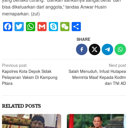
bisa dikeluarkan dari anggota,” tandas Anwar Husin
memaparkan. (zul)
Facebook
Twitter
WhatsApp
Gmail
Skype
WeChat
Share
SHARE
Post
Previous post
Next post
Kapolres Kota Depok Sidak
Salah Menuduh, Infust Hutapea
navigation
Pelayanan Vaksin Di Kampung
Meminta Maaf Kepada Kodim
Pitara
dan TNI AD
RELATED POSTS