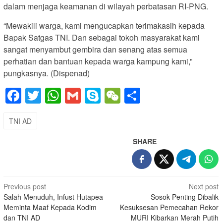
dalam menjaga keamanan di wilayah perbatasan RI-PNG.
“Mewakili warga, kami mengucapkan terimakasih kepada
Bapak Satgas TNI. Dan sebagai tokoh masyarakat kami
sangat menyambut gembira dan senang atas semua
perhatian dan bantuan kepada warga kampung kami,”
pungkasnya. (Dispenad)
Facebook
Twitter
WhatsApp
Gmail
Skype
WeChat
Share
TNI AD
SHARE
Post
Previous post
Next post
Salah Menuduh, Infust Hutapea
Sosok Penting Dibalik
navigation
Meminta Maaf Kepada Kodim
Kesuksesan Pemecahan Rekor
dan TNI AD
MURI Kibarkan Merah Putih