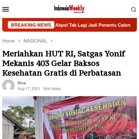
Skip
Mobile
to
Menu
content
si Lama Lulusan Akpol Tak Lagi Jadi Penentu Calon Kapolri
BREAKING NEWS
Home
NASIONAL
Meriahkan HUT RI, Satgas Yonif
Mekanis 403 Gelar Baksos
Kesehatan Gratis di Perbatasan
Rina
Aug 17, 2021
564 views