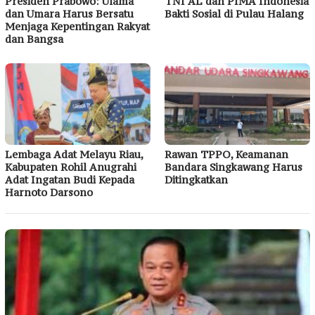
Presiden Prabowo: Ulama
TNI AL dan PIMA Indonesia
dan Umara Harus Bersatu
Bakti Sosial di Pulau Halang
Menjaga Kepentingan Rakyat
dan Bangsa
Lembaga Adat Melayu Riau,
Rawan TPPO, Keamanan
Kabupaten Rohil Anugrahi
Bandara Singkawang Harus
Adat Ingatan Budi Kepada
Ditingkatkan
Harnoto Darsono