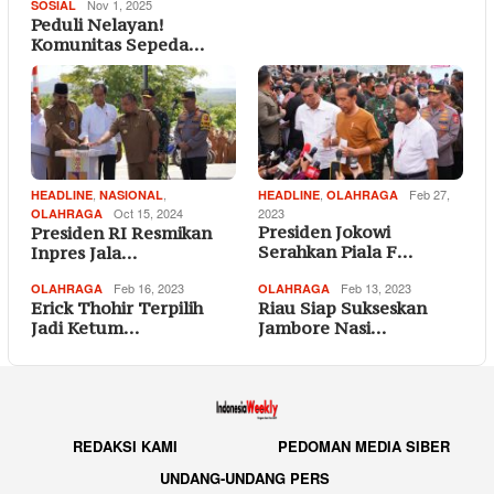
Nov 1, 2025
SOSIAL
Peduli Nelayan!
Komunitas Sepeda…
,
,
,
Feb 27,
HEADLINE
NASIONAL
HEADLINE
OLAHRAGA
Oct 15, 2024
2023
OLAHRAGA
Presiden Jokowi
Presiden RI Resmikan
Serahkan Piala F…
Inpres Jala…
Feb 16, 2023
Feb 13, 2023
OLAHRAGA
OLAHRAGA
Erick Thohir Terpilih
Riau Siap Sukseskan
Jadi Ketum…
Jambore Nasi…
REDAKSI KAMI
PEDOMAN MEDIA SIBER
UNDANG-UNDANG PERS