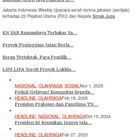
Jakarta Indonesia Weekly Upacara serah terima jabatan (sertijab)
terhadap 22 Pejabat Utama (PJU) dan Kepala
Simak Juga
KN SAR Ramawijaya Terbakar Sa…
Proyek Peninggian Jalan Berla…
Kerap Tertabrak, Para Pemilik…
LSM LIPA Soroti Proyek Lokbin…
NASIONAL
,
OLAHRAGA
,
SOSIAL
Nov 1, 2025
Peduli Nelayan! Komunitas Sepeda…
HEADLINE
,
OLAHRAGA
Feb 18, 2025
Presiden Prabowo dan Panglima TN…
HEADLINE
,
NASIONAL
,
OLAHRAGA
Oct 15, 2024
Presiden RI Resmikan Inpres Jala…
HEADLINE
,
OLAHRAGA
Feb 27, 2023