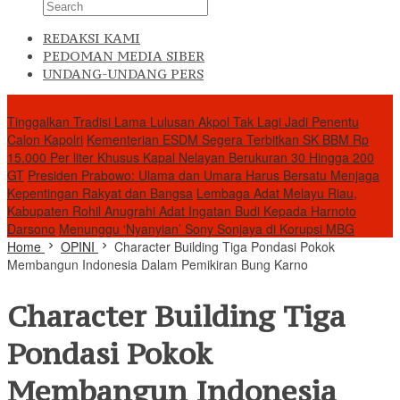
REDAKSI KAMI
PEDOMAN MEDIA SIBER
UNDANG-UNDANG PERS
BREAKING NEWS
Tinggalkan Tradisi Lama Lulusan Akpol Tak Lagi Jadi Penentu
Calon Kapolri
Kementerian ESDM Segera Terbitkan SK BBM Rp
15.000 Per liter Khusus Kapal Nelayan Berukuran 30 Hingga 200
GT
Presiden Prabowo: Ulama dan Umara Harus Bersatu Menjaga
Kepentingan Rakyat dan Bangsa
Lembaga Adat Melayu Riau,
Kabupaten Rohil Anugrahi Adat Ingatan Budi Kepada Harnoto
Darsono
Menunggu ‘Nyanyian’ Sony Sonjaya di Korupsi MBG
Home
OPINI
Character Building Tiga Pondasi Pokok
Membangun Indonesia Dalam Pemikiran Bung Karno
Character Building Tiga
Pondasi Pokok
Membangun Indonesia