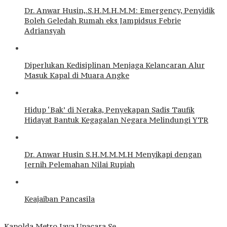
Dr. Anwar Husin,.S.H.M.H.M.M: Emergency, Penyidik
Boleh Geledah Rumah eks Jampidsus Febrie
Adriansyah
Diperlukan Kedisiplinan Menjaga Kelancaran Alur
Masuk Kapal di Muara Angke
Hidup ‘Bak’ di Neraka, Penyekapan Sadis Taufik
Hidayat Bantuk Kegagalan Negara Melindungi YTR
Dr. Anwar Husin S.H.M.M.M.H Menyikapi dengan
Jernih Pelemahan Nilai Rupiah
Keajaiban Pancasila
Kapolda Metro Jaya Upacara Se…