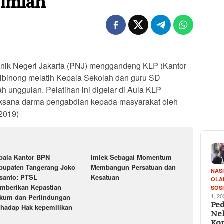
Ilmiah
knik Negeri Jakarta (PNJ) menggandeng KLP (Kantor
binong melatih Kepala Sekolah dan guru SD
h unggulan. Pelatihan ini digelar di Aula KLP
aksana darma pengabdian kepada masyarakat oleh
2019)
pala Kantor BPN
Imlek Sebagai Momentum
bupaten Tangerang Joko
Membangun Persatuan dan
NAS
santo: PTSL
Kesatuan
OLA
mberikan Kepastian
SOS
1, 2
kum dan Perlindungan
Ped
rhadap Hak kepemilikan
Ne
Ko