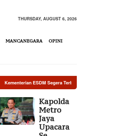
THURSDAY, AUGUST 6, 2026
MANCANEGARA
OPINI
terian ESDM Segera Terbitkan SK BBM Rp 15.000 Per liter Khu
Kapolda
Metro
Jaya
Upacara
Se…