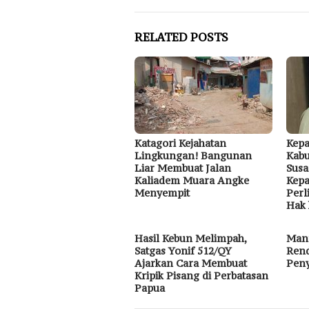
RELATED POSTS
Katagori Kejahatan
Kepa
Lingkungan! Bangunan
Kabu
Liar Membuat Jalan
Susa
Kaliadem Muara Angke
Kepa
Menyempit
Perl
Hak 
Hasil Kebun Melimpah,
Manf
Satgas Yonif 512/QY
Ren
Ajarkan Cara Membuat
Pen
Kripik Pisang di Perbatasan
Papua