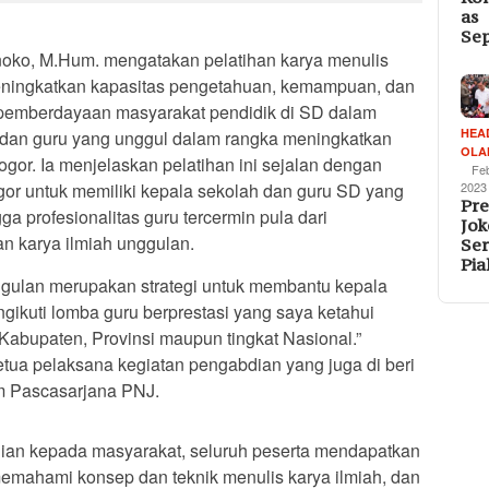
as
Se
iatnoko, M.Hum. mengatakan pelatihan karya menulis
meningkatkan kapasitas pengetahuan, kemampuan, dan
 pemberdayaan masyarakat pendidik di SD dalam
HEA
dan guru yang unggul dalam rangka meningkatkan
OLA
gor. Ia menjelaskan pelatihan ini sejalan dengan
Fe
or untuk memiliki kepala sekolah dan guru SD yang
2023
Pre
a profesionalitas guru tercermin pula dari
Jok
 karya ilmiah unggulan.
Se
Pia
nggulan merupakan strategi untuk membantu kepala
gikuti lomba guru berprestasi yang saya ketahui
 Kabupaten, Provinsi maupun tingkat Nasional.”
ua pelaksana kegiatan pengabdian yang juga di beri
m Pascasarjana PNJ.
ian kepada masyarakat, seluruh peserta mendapatkan
memahami konsep dan teknik menulis karya ilmiah, dan