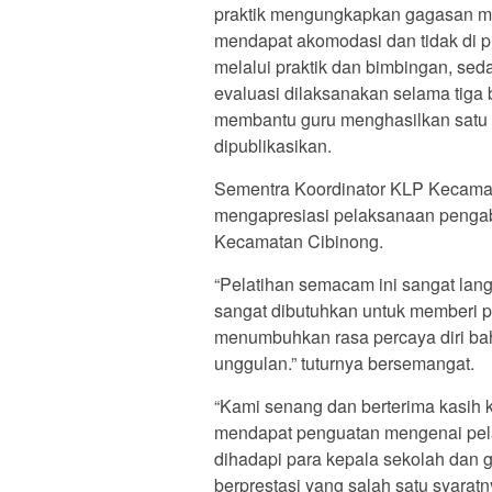
praktik mengungkapkan gagasan mel
mendapat akomodasi dan tidak di p
melalui praktik dan bimbingan, se
evaluasi dilaksanakan selama tiga b
membantu guru menghasilkan satu k
dipublikasikan.
Sementra Koordinator KLP Kecamata
mengapresiasi pelaksanaan pengab
Kecamatan Cibinong.
“Pelatihan semacam ini sangat lang
sangat dibutuhkan untuk memberi 
menumbuhkan rasa percaya diri b
unggulan.” tuturnya bersemangat.
“Kami senang dan berterima kasih 
mendapat penguatan mengenai pela
dihadapi para kepala sekolah dan g
berprestasi yang salah satu syaratn