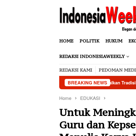
Skip
to
content
HOME
POLITIK
HUKUM
EK
REDAKSI INDONESIAWEEKLY
REDAKSI KAMI
PEDOMAN MEDI
BREAKING NEWS
Tinggalkan Tradisi Lama L
Home
EDUKASI
Untuk Meningka
Guru dan Kepsek