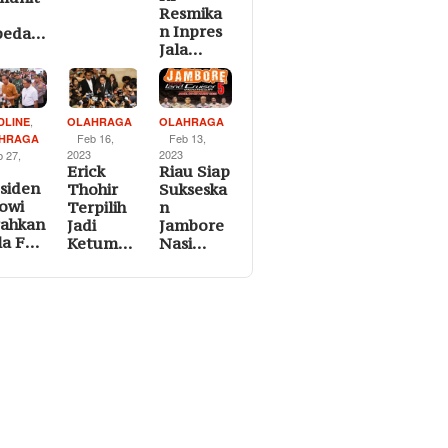
Resmika
n Inpres
peda…
Jala…
,
DLINE
OLAHRAGA
OLAHRAGA
Feb 16,
Feb 13,
HRAGA
2023
2023
b 27,
Erick
Riau Siap
siden
Thohir
Sukseska
owi
Terpilih
n
rahkan
Jadi
Jambore
la F…
Ketum…
Nasi…