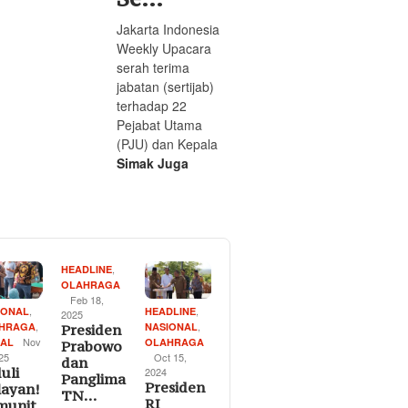
Jakarta Indonesia
Weekly Upacara
serah terima
jabatan (sertijab)
terhadap 22
Pejabat Utama
(PJU) dan Kepala
Simak Juga
,
HEADLINE
OLAHRAGA
Feb 18,
,
,
IONAL
HEADLINE
2025
,
,
HRAGA
NASIONAL
Presiden
Nov
IAL
OLAHRAGA
Prabowo
025
Oct 15,
dan
uli
2024
Panglima
Presiden
layan!
TN…
RI
munit