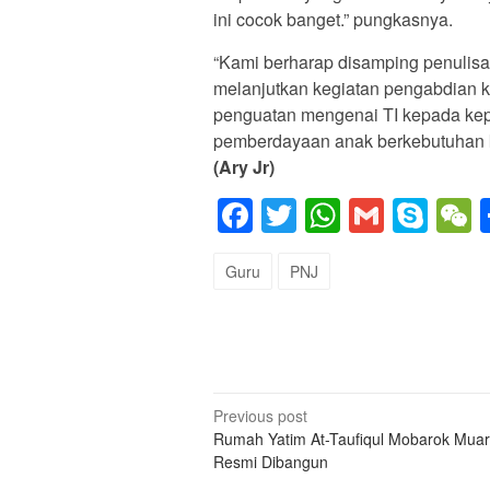
ini cocok banget.” pungkasnya.
“Kami berharap disamping penulisan
melanjutkan kegiatan pengabdian 
penguatan mengenai TI kepada kep
pemberdayaan anak berkebutuhan k
(Ary Jr)
Facebook
Twitter
WhatsAp
Gmail
Sky
Guru
PNJ
Post
Previous post
Rumah Yatim At-Taufiqul Mobarok Mua
navigation
Resmi Dibangun