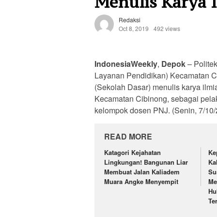
Menulis Karya 
Redaksi
Oct 8, 2019
492 views
IndonesiaWeekly
,
Depok
– Polite
Layanan Pendidikan) Kecamatan Ci
(Sekolah Dasar) menulis karya ilmia
Kecamatan Cibinong, sebagai pel
kelompok dosen PNJ. (Senin, 7/10/
READ MORE
Katagori Kejahatan
Ke
Lingkungan! Bangunan Liar
Ka
Membuat Jalan Kaliadem
Su
Muara Angke Menyempit
Me
Hu
Te