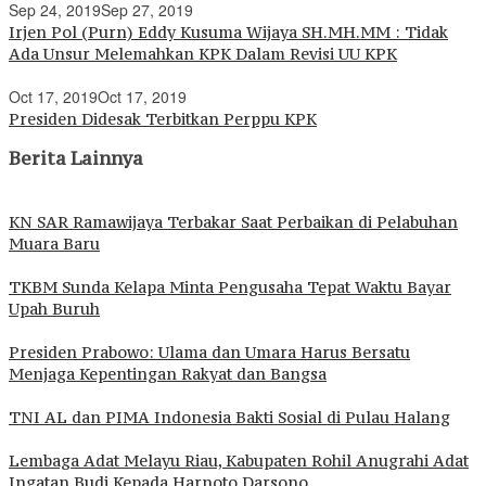
Sep 24, 2019
Sep 27, 2019
Irjen Pol (Purn) Eddy Kusuma Wijaya SH.MH.MM : Tidak
Ada Unsur Melemahkan KPK Dalam Revisi UU KPK
Oct 17, 2019
Oct 17, 2019
Presiden Didesak Terbitkan Perppu KPK
Berita Lainnya
KN SAR Ramawijaya Terbakar Saat Perbaikan di Pelabuhan
Muara Baru
TKBM Sunda Kelapa Minta Pengusaha Tepat Waktu Bayar
Upah Buruh
Presiden Prabowo: Ulama dan Umara Harus Bersatu
Menjaga Kepentingan Rakyat dan Bangsa
TNI AL dan PIMA Indonesia Bakti Sosial di Pulau Halang
Lembaga Adat Melayu Riau, Kabupaten Rohil Anugrahi Adat
Ingatan Budi Kepada Harnoto Darsono