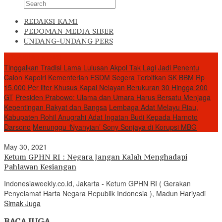
REDAKSI KAMI
PEDOMAN MEDIA SIBER
UNDANG-UNDANG PERS
BREAKING NEWS
Tinggalkan Tradisi Lama Lulusan Akpol Tak Lagi Jadi Penentu
Calon Kapolri
Kementerian ESDM Segera Terbitkan SK BBM Rp
15.000 Per liter Khusus Kapal Nelayan Berukuran 30 Hingga 200
GT
Presiden Prabowo: Ulama dan Umara Harus Bersatu Menjaga
Kepentingan Rakyat dan Bangsa
Lembaga Adat Melayu Riau,
Kabupaten Rohil Anugrahi Adat Ingatan Budi Kepada Harnoto
Darsono
Menunggu ‘Nyanyian’ Sony Sonjaya di Korupsi MBG
May 30, 2021
Ketum GPHN RI : Negara Jangan Kalah Menghadapi
Pahlawan Kesiangan
Indonesiaweekly.co.id, Jakarta - Ketum GPHN RI ( Gerakan
Penyelamat Harta Negara Republik Indonesia ), Madun Hariyadi
Simak Juga
BACA JUGA