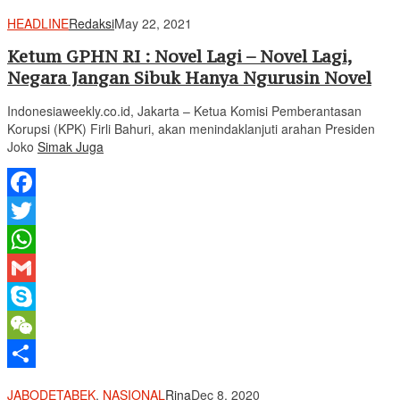
Share
HEADLINE
Redaksi
May 22, 2021
Ketum GPHN RI : Novel Lagi – Novel Lagi,
Negara Jangan Sibuk Hanya Ngurusin Novel
Indonesiaweekly.co.id, Jakarta – Ketua Komisi Pemberantasan
Korupsi (KPK) Firli Bahuri, akan menindaklanjuti arahan Presiden
Joko
Simak Juga
Facebook
Twitter
WhatsApp
Gmail
Skype
WeChat
Share
JABODETABEK
,
NASIONAL
Rina
Dec 8, 2020