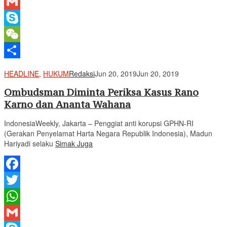
WhatsApp
Gmail
Skype
WeChat
Share
HEADLINE
,
HUKUM
Redaksi
Jun 20, 2019
Jun 20, 2019
Ombudsman Diminta Periksa Kasus Rano
Karno dan Ananta Wahana
IndonesiaWeekly, Jakarta – Penggiat anti korupsi GPHN-RI
(Gerakan Penyelamat Harta Negara Republik Indonesia), Madun
Hariyadi selaku
Simak Juga
Facebook
Twitter
WhatsApp