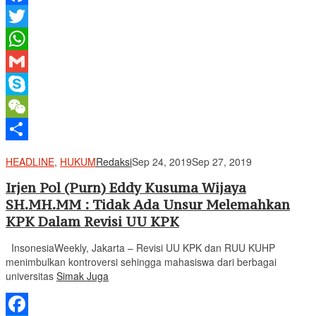
Facebook
Twitter
WhatsApp
Gmail
Skype
WeChat
Share
HEADLINE
,
HUKUM
Redaksi
Sep 24, 2019
Sep 27, 2019
Irjen Pol (Purn) Eddy Kusuma Wijaya
SH.MH.MM : Tidak Ada Unsur Melemahkan
KPK Dalam Revisi UU KPK
InsonesiaWeekly, Jakarta – Revisi UU KPK dan RUU KUHP
menimbulkan kontroversi sehingga mahasiswa dari berbagai
universitas
Simak Juga