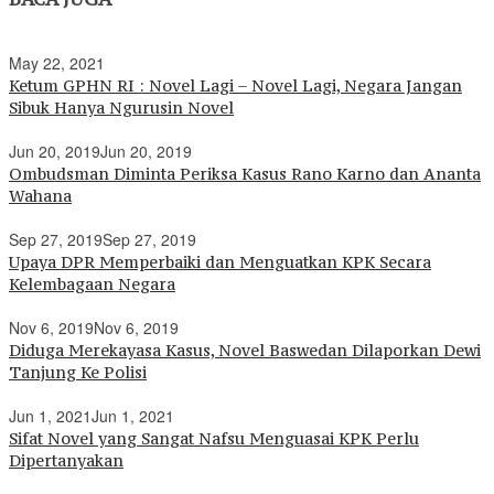
May 22, 2021
Ketum GPHN RI : Novel Lagi – Novel Lagi, Negara Jangan
Sibuk Hanya Ngurusin Novel
Jun 20, 2019
Jun 20, 2019
Ombudsman Diminta Periksa Kasus Rano Karno dan Ananta
Wahana
Sep 27, 2019
Sep 27, 2019
Upaya DPR Memperbaiki dan Menguatkan KPK Secara
Kelembagaan Negara
Nov 6, 2019
Nov 6, 2019
Diduga Merekayasa Kasus, Novel Baswedan Dilaporkan Dewi
Tanjung Ke Polisi
Jun 1, 2021
Jun 1, 2021
Sifat Novel yang Sangat Nafsu Menguasai KPK Perlu
Dipertanyakan