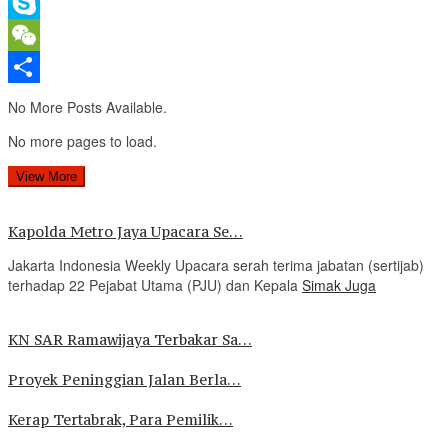
Gmail
Skype
WeChat
Share
No More Posts Available.
No more pages to load.
View More
Kapolda Metro Jaya Upacara Se…
Jakarta Indonesia Weekly Upacara serah terima jabatan (sertijab)
terhadap 22 Pejabat Utama (PJU) dan Kepala
Simak Juga
KN SAR Ramawijaya Terbakar Sa…
Proyek Peninggian Jalan Berla…
Kerap Tertabrak, Para Pemilik…