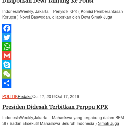
Dilaporkan Dewi Tanjung Ke Polisi
IndonesiaWeekly, Jakarta – Penyidik KPK ( Komisi Pemberantasan
Korupsi ) Novel Baswedan, dilaporkan oleh Dewi
Simak Juga
Facebook
Twitter
WhatsApp
Gmail
Skype
WeChat
Share
POLITIK
Redaksi
Oct 17, 2019
Oct 17, 2019
Presiden Didesak Terbitkan Perppu KPK
IndonesiaWeekly,Jakarta – Mahasiswa yang tergabung dalam BEM
SI ( Badan Eksekutif Mahasiswa Seluruh Indonesia )
Simak Juga