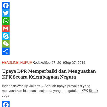
Facebook
Twitter
WhatsApp
Gmail
Skype
WeChat
Share
HEADLINE
,
HUKUM
Redaksi
Sep 27, 2019
Sep 27, 2019
Upaya DPR Memperbaiki dan Menguatkan
KPK Secara Kelembagaan Negara
IndonesiaWeekly, Jakarta – Sebuah upaya provokasi yang
menyesatkan bila masih saja ada yang mengatakan KPK
Simak
Juga